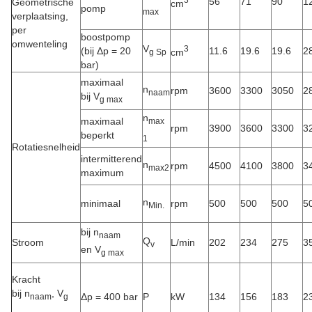
56
71
90
1
Geometrische
cm
pomp
max
verplaatsing,
per
boostpomp
omwenteling
V
3
(bij Δp = 20
11.6
19.6
19.6
2
cm
g Sp
bar)
maximaal
n
rpm
3600
3300
3050
2
naam
bij V
g max
n
maximaal
max
rpm
3900
3600
3300
3
beperkt
1
Rotatiesnelheid
intermitterend
n
rpm
4500
4100
3800
3
max2
maximum
n
minimaal
rpm
500
500
500
5
Min.
bij n
naam
Q
Stroom
L/min
202
234
275
3
v
en V
g max
Kracht
bij n
, V
Δp = 400 bar
P
kW
134
156
183
2
naam
g