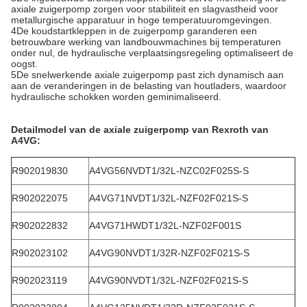
axiale zuigerpomp zorgen voor stabiliteit en slagvastheid voor
metallurgische apparatuur in hoge temperatuuromgevingen.
4De koudstartkleppen in de zuigerpomp garanderen een
betrouwbare werking van landbouwmachines bij temperaturen
onder nul, de hydraulische verplaatsingsregeling optimaliseert de
oogst.
5De snelwerkende axiale zuigerpomp past zich dynamisch aan
aan de veranderingen in de belasting van houtladers, waardoor
hydraulische schokken worden geminimaliseerd.
Detailmodel van de axiale zuigerpomp van Rexroth van
A4VG
:
R902019830
A4VG56NVDT1/32L-NZC02F025S-S
R902022075
A4VG71NVDT1/32L-NZF02F021S-S
R902022832
A4VG71HWDT1/32L-NZF02F001S
R902023102
A4VG90NVDT1/32R-NZF02F021S-S
R902023119
A4VG90NVDT1/32L-NZF02F021S-S