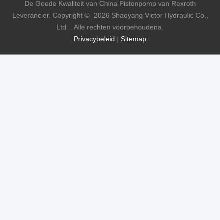
De Goede Kwaliteit van China Pistonpomp van Rexroth
Leverancier. Copyright © -2026 Shaoyang Victor Hydraulic Co.,
Ltd. . Alle rechten voorbehoudena.
Privacybeleid
|
Sitemap