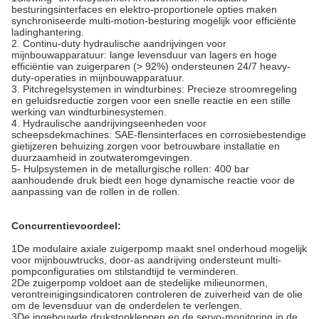
besturingsinterfaces en elektro-proportionele opties maken
synchroniseerde multi-motion-besturing mogelijk voor efficiënte
ladinghantering.
2. Continu-duty hydraulische aandrijvingen voor
mijnbouwapparatuur: lange levensduur van lagers en hoge
efficiëntie van zuigerparen (> 92%) ondersteunen 24/7 heavy-
duty-operaties in mijnbouwapparatuur.
3. Pitchregelsystemen in windturbines: Precieze stroomregeling
en geluidsreductie zorgen voor een snelle reactie en een stille
werking van windturbinesystemen.
4. Hydraulische aandrijvingseenheden voor
scheepsdekmachines: SAE-flensinterfaces en corrosiebestendige
gietijzeren behuizing zorgen voor betrouwbare installatie en
duurzaamheid in zoutwateromgevingen.
5- Hulpsystemen in de metallurgische rollen: 400 bar
aanhoudende druk biedt een hoge dynamische reactie voor de
aanpassing van de rollen in de rollen.
Concurrentievoordeel:
1De modulaire axiale zuigerpomp maakt snel onderhoud mogelijk
voor mijnbouwtrucks, door-as aandrijving ondersteunt multi-
pompconfiguraties om stilstandtijd te verminderen.
2De zuigerpomp voldoet aan de stedelijke milieunormen,
verontreinigingsindicatoren controleren de zuiverheid van de olie
om de levensduur van de onderdelen te verlengen.
3De ingebouwde drukstopkleppen en de servo-monitoring in de