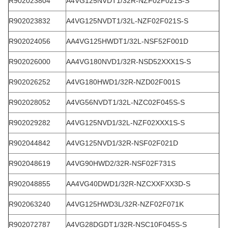
R902023804
A4VG125NVDT1/32R-NZF02F021S-S
R902023832
A4VG125NVDT1/32L-NZF02F021S-S
R902024056
AA4VG125HWDT1/32L-NSF52F001D
R902026000
AA4VG180NVD1/32R-NSD52XXX1S-S
R902026252
A4VG180HWD1/32R-NZD02F001S
R902028052
A4VG56NVDT1/32L-NZC02F045S-S
R902029282
A4VG125NVD1/32L-NZF02XXX1S-S
R902044842
A4VG125NVD1/32R-NSF02F021D
R902048619
A4VG90HWD2/32R-NSF02F731S
R902048855
AA4VG40DWD1/32R-NZCXXFXX3D-S
R902063240
A4VG125HWD3L/32R-NZF02F071K
R902072787
A4VG28DGDT1/32R-NSC10F045S-S