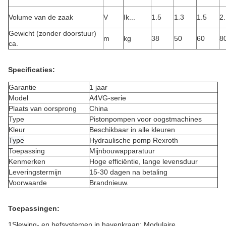
Volume van de zaak
V
Ik...
1.5
1.3
1.5
2
Gewicht (zonder doorstuur)
m
kg
38
50
60
8
ca.
Specificaties:
Garantie
1 jaar
Model
A4VG-serie
Plaats van oorsprong
China
Type
Pistonpompen voor oogstmachines
Kleur
Beschikbaar in alle kleuren
Type
Hydraulische pomp Rexroth
Toepassing
Mijnbouwapparatuur
Kenmerken
Hoge efficiëntie, lange levensduur
Leveringstermijn
15-30 dagen na betaling
Voorwaarde
Brandnieuw.
Toepassingen:
1Slewing- en hefsystemen in havenkraan: Modulaire