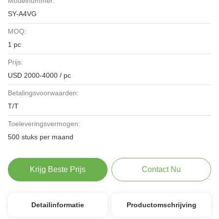
Modelnummer:
SY-A4VG
MOQ:
1 pc
Prijs:
USD 2000-4000 / pc
Betalingsvoorwaarden:
T/T
Toeleveringsvermogen:
500 stuks per maand
Krijg Beste Prijs
Contact Nu
Detailinformatie
Productomschrijving