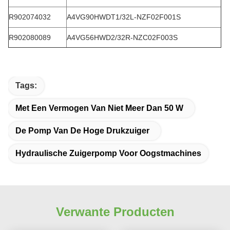
R902074032
A4VG90HWDT1/32L-NZF02F001S
R902080089
A4VG56HWD2/32R-NZC02F003S
Tags:
Met Een Vermogen Van Niet Meer Dan 50 W
De Pomp Van De Hoge Drukzuiger
Hydraulische Zuigerpomp Voor Oogstmachines
Verwante Producten