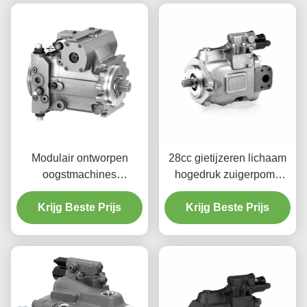
Modulair ontworpen
28cc gietijzeren lichaam
oogstmachines
hogedruk zuigerpomp
zuigerpomp hydraulisch
voor oogstmachines
geruisloos aangepast
Krijg Beste Prijs
Krijg Beste Prijs
kleur