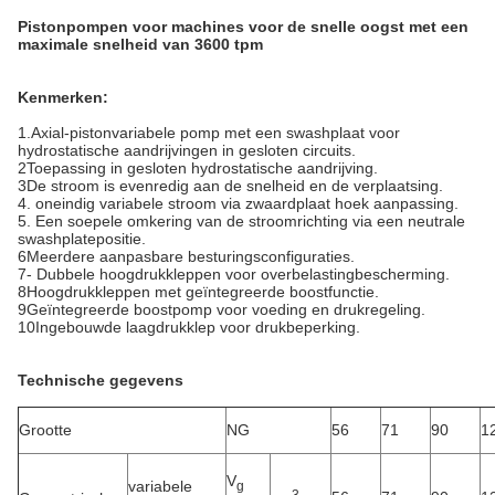
Pistonpompen voor machines voor de snelle oogst met een
maximale snelheid van 3600 tpm
Kenmerken:
1.Axial-pistonvariabele pomp met een swashplaat voor
hydrostatische aandrijvingen in gesloten circuits.
2Toepassing in gesloten hydrostatische aandrijving.
3De stroom is evenredig aan de snelheid en de verplaatsing.
4. oneindig variabele stroom via zwaardplaat hoek aanpassing.
5. Een soepele omkering van de stroomrichting via een neutrale
swashplatepositie.
6Meerdere aanpasbare besturingsconfiguraties.
7- Dubbele hoogdrukkleppen voor overbelastingbescherming.
8Hoogdrukkleppen met geïntegreerde boostfunctie.
9Geïntegreerde boostpomp voor voeding en drukregeling.
10Ingebouwde laagdrukklep voor drukbeperking.
Technische gegevens
Grootte
NG
56
71
90
1
V
variabele
g
3