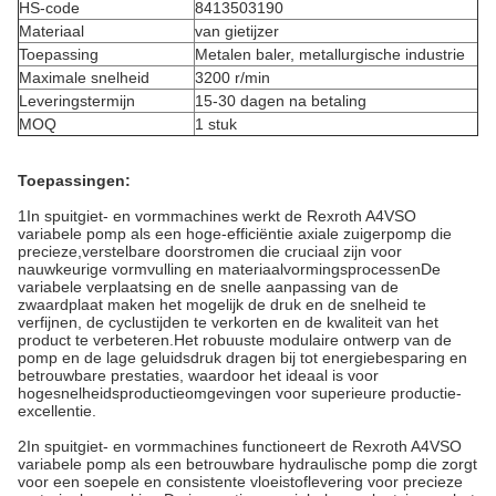
HS-code
8413503190
Materiaal
van gietijzer
Toepassing
Metalen baler, metallurgische industrie
Maximale snelheid
3200 r/min
Leveringstermijn
15-30 dagen na betaling
MOQ
1 stuk
Toepassingen:
1In spuitgiet- en vormmachines werkt de Rexroth A4VSO
variabele pomp als een hoge-efficiëntie axiale zuigerpomp die
precieze,verstelbare doorstromen die cruciaal zijn voor
nauwkeurige vormvulling en materiaalvormingsprocessenDe
variabele verplaatsing en de snelle aanpassing van de
zwaardplaat maken het mogelijk de druk en de snelheid te
verfijnen, de cyclustijden te verkorten en de kwaliteit van het
product te verbeteren.Het robuuste modulaire ontwerp van de
pomp en de lage geluidsdruk dragen bij tot energiebesparing en
betrouwbare prestaties, waardoor het ideaal is voor
hogesnelheidsproductieomgevingen voor superieure productie-
excellentie.
2In spuitgiet- en vormmachines functioneert de Rexroth A4VSO
variabele pomp als een betrouwbare hydraulische pomp die zorgt
voor een soepele en consistente vloeistoflevering voor precieze