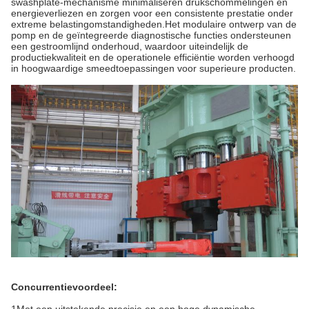
swashplate-mechanisme minimaliseren drukschommelingen en
energieverliezen en zorgen voor een consistente prestatie onder
extreme belastingomstandigheden.Het modulaire ontwerp van de
pomp en de geïntegreerde diagnostische functies ondersteunen
een gestroomlijnd onderhoud, waardoor uiteindelijk de
productiekwaliteit en de operationele efficiëntie worden verhoogd
in hoogwaardige smeedtoepassingen voor superieure producten.
Concurrentievoordeel:
1Met een uitstekende precisie en een hoge dynamische