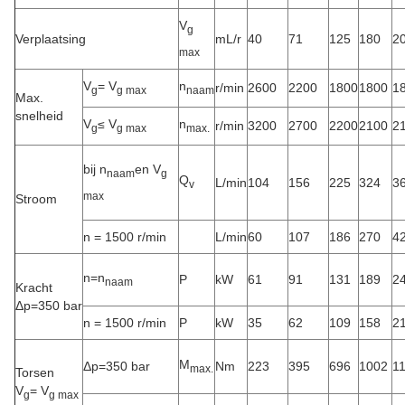
V
g
Verplaatsing
mL/r
40
71
125
180
2
max
V
= V
n
r/min
2600
2200
1800
1800
1
g
g max
naam
Max.
snelheid
V
≤ V
n
r/min
3200
2700
2200
2100
2
g
g max
max.
bij n
en V
naam
g
Q
L/min
104
156
225
324
3
v
max
Stroom
n = 1500 r/min
L/min
60
107
186
270
4
n=n
P
kW
61
91
131
189
2
naam
Kracht
Δp=350 bar
n = 1500 r/min
P
kW
35
62
109
158
2
M
Δp=350 bar
Nm
223
395
696
1002
1
max.
Torsen
V
= V
g
g max