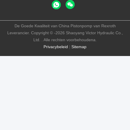
De Goede Kwaliteit van China Pistonpomp van Rexroth
Leverancier. Copyright © -2026 Shaoyang Victor Hydraulic Co.,
Ltd. . Alle rechten voorbehoudena.
Privacybeleid
|
Sitemap