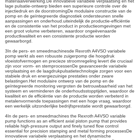
materiaalverwerking.De innovatieve variabele verplaatsing en het
lage pulsatie-ontwerp bieden een superieure controle over de
injectiedruk en de doorstromingDe modulaire constructie van de
pomp en de geïntegreerde diagnostiek ondersteunen snelle
aanpassingen en onderhoud.uiteindelijk de productie-efficiëntie
en de consistentie van het product in productieomgevingen met
een groot volume verbeteren, waardoor ongeëvenaarde
productkwaliteit en een consistente productie worden
gewaarborgd.
3In de pers- en smeedmachinesde Rexroth A4VSO variabele
pomp werkt als een robuuste zuigerpomp die hoogdruk
vloeistofvermogen en precieze stroomregeling levert die cruciaal
zijn voor vorm- en stemprocessenDe geavanceerde variabele
verplaatsing en de laagdrukpulsatietechnologie zorgen voor een
stabiele druk en energiezuinige prestaties onder zware
belastingen.Het modulaire ontwerp van de pomp en de
geïntegreerde monitoring vergroten de betrouwbaarheid van het
systeem en verminderen de onderhoudsstopptijden, waardoor de
kwaliteit en de efficiëntie van de productie worden verbeterd in
metalenvormende toepassingen met een hoge vraag, waardoor
een werkelijk uitzonderlijke bedrijfsprestatie wordt gewaarborgd.
4In de pers- en smeedmachines the Rexroth A4VSO variable
pump functions as an efficient axial piston pump that provides
reliable high-pressure output and finely tuned flow control
essential for precision stamping and metal forming processesDe
innovatieve variabele verplaatsing en het dynamische