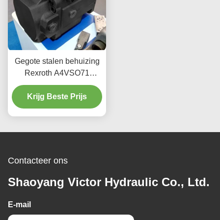
Gegote stalen behuizing
Rexroth A4VSO71
zuigerpomp 2200 RPM
Industriële hydraulica
Krijg Beste Prijs
Contacteer ons
Shaoyang Victor Hydraulic Co., Ltd.
E-mail