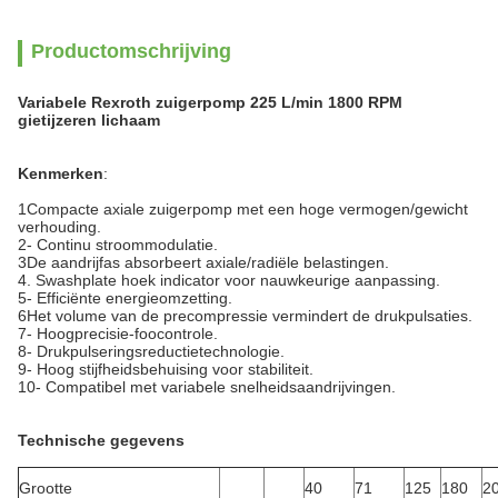
Productomschrijving
Variabele Rexroth zuigerpomp 225 L/min 1800 RPM
gietijzeren lichaam
Kenmerken
:
1Compacte axiale zuigerpomp met een hoge vermogen/gewicht
verhouding.
2- Continu stroommodulatie.
3De aandrijfas absorbeert axiale/radiële belastingen.
4. Swashplate hoek indicator voor nauwkeurige aanpassing.
5- Efficiënte energieomzetting.
6Het volume van de precompressie vermindert de drukpulsaties.
7- Hoogprecisie-foocontrole.
8- Drukpulseringsreductietechnologie.
9- Hoog stijfheidsbehuising voor stabiliteit.
10- Compatibel met variabele snelheidsaandrijvingen.
Technische gegevens
Grootte
40
71
125
180
2