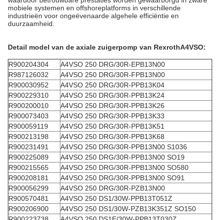
mobiele systemen en offshoreplatforms in verschillende
industrieën voor ongeëvenaarde algehele efficiëntie en
duurzaamheid.
Detail model van de axiale zuigerpomp van Rexroth
A4VSO
:
R900204304
A4VSO 250 DRG/30R-EPB13N00
R987126032
A4VSO 250 DRG/30R-FPB13N00
R900030952
A4VSO 250 DRG/30R-PPB13K04
R900229310
A4VSO 250 DRG/30R-PPB13K24
R900200010
A4VSO 250 DRG/30R-PPB13K26
R900073403
A4VSO 250 DRG/30R-PPB13K33
R900059119
A4VSO 250 DRG/30R-PPB13K51
R900213198
A4VSO 250 DRG/30R-PPB13K68
R900231491
A4VSO 250 DRG/30R-PPB13N00 S1036
R900225089
A4VSO 250 DRG/30R-PPB13N00 SO19
R900215565
A4VSO 250 DRG/30R-PPB13N00 SO580
R900208181
A4VSO 250 DRG/30R-PPB13N00 SO91
R900056299
A4VSO 250 DRG/30R-PZB13N00
R900570481
A4VSO 250 DS1/30W-PPB13T051Z
R900206900
A4VSO 250 DS1/30W-PZB13K351Z SO150
R900223738
A4VSO 250 DS1E/30W-PPB13T030Z