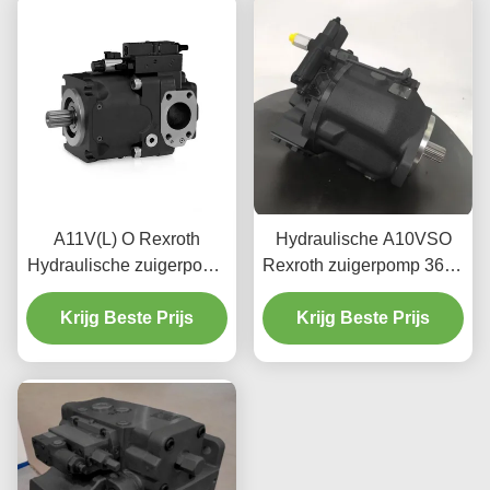
A11V(L) O Rexroth
Hydraulische A10VSO
Hydraulische zuigerpomp
Rexroth zuigerpomp 3600
Industriële graad SAE
Rpm voor mobiele
Krijg Beste Prijs
Standaard
Krijg Beste Prijs
machines
montageflenzen