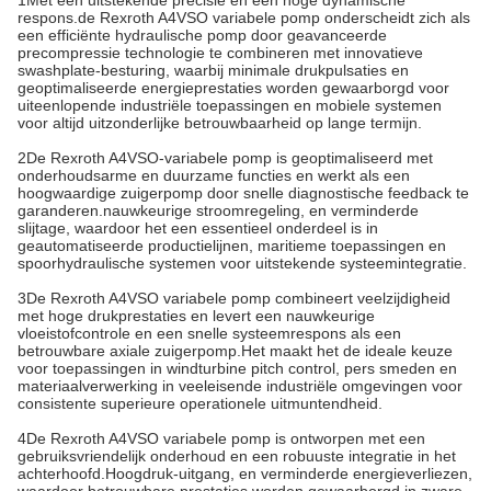
respons.de Rexroth A4VSO variabele pomp onderscheidt zich als
een efficiënte hydraulische pomp door geavanceerde
precompressie technologie te combineren met innovatieve
swashplate-besturing, waarbij minimale drukpulsaties en
geoptimaliseerde energieprestaties worden gewaarborgd voor
uiteenlopende industriële toepassingen en mobiele systemen
voor altijd uitzonderlijke betrouwbaarheid op lange termijn.
2De Rexroth A4VSO-variabele pomp is geoptimaliseerd met
onderhoudsarme en duurzame functies en werkt als een
hoogwaardige zuigerpomp door snelle diagnostische feedback te
garanderen.nauwkeurige stroomregeling, en verminderde
slijtage, waardoor het een essentieel onderdeel is in
geautomatiseerde productielijnen, maritieme toepassingen en
spoorhydraulische systemen voor uitstekende systeemintegratie.
3De Rexroth A4VSO variabele pomp combineert veelzijdigheid
met hoge drukprestaties en levert een nauwkeurige
vloeistofcontrole en een snelle systeemrespons als een
betrouwbare axiale zuigerpomp.Het maakt het de ideale keuze
voor toepassingen in windturbine pitch control, pers smeden en
materiaalverwerking in veeleisende industriële omgevingen voor
consistente superieure operationele uitmuntendheid.
4De Rexroth A4VSO variabele pomp is ontworpen met een
gebruiksvriendelijk onderhoud en een robuuste integratie in het
achterhoofd.Hoogdruk-uitgang, en verminderde energieverliezen,
waardoor betrouwbare prestaties worden gewaarborgd in zware