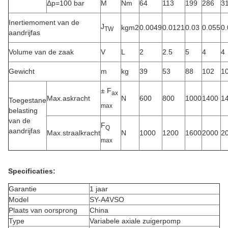
Δp=100 bar
M
Nm
64
113
199
286
3
Inertiemoment van de
J
kgm2
0.0049
0.0121
0.03
0.055
0
TW
aandrijfas
Volume van de zaak
V
L
2
2.5
5
4
4
Gewicht
m
kg
39
53
88
102
1
± F
ax
Max.askracht
N
600
800
1000
1400
1
Toegestane
max
belasting
van de
F
Q
aandrijfas
Max.straalkracht
N
1000
1200
1600
2000
2
max
Specificaties:
Garantie
1 jaar
Model
SY-A4VSO
Plaats van oorsprong
China
Type
Variabele axiale zuigerpomp