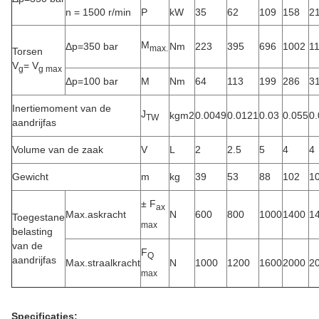
n = 1500 r/min
P
kW
35
62
109
158
2
M
Δp=350 bar
Nm
223
395
696
1002
1
max.
Torsen
V
= V
g
g max
Δp=100 bar
M
Nm
64
113
199
286
3
Inertiemoment van de
J
kgm2
0.0049
0.0121
0.03
0.055
0
TW
aandrijfas
Volume van de zaak
V
L
2
2.5
5
4
4
Gewicht
m
kg
39
53
88
102
1
± F
ax
Max.askracht
N
600
800
1000
1400
1
Toegestane
max
belasting
van de
F
Q
aandrijfas
Max.straalkracht
N
1000
1200
1600
2000
2
max
Specificaties: