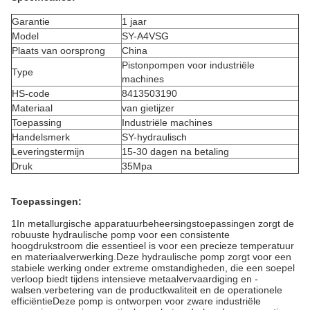
Garantie
1 jaar
Model
SY-A4VSG
Plaats van oorsprong
China
Pistonpompen voor industriële
Type
machines
HS-code
8413503190
Materiaal
van gietijzer
Toepassing
Industriële machines
Handelsmerk
SY-hydraulisch
Leveringstermijn
15-30 dagen na betaling
Druk
35Mpa
Toepassingen:
1In metallurgische apparatuurbeheersingstoepassingen zorgt de
robuuste hydraulische pomp voor een consistente
hoogdrukstroom die essentieel is voor een precieze temperatuur
en materiaalverwerking.Deze hydraulische pomp zorgt voor een
stabiele werking onder extreme omstandigheden, die een soepel
verloop biedt tijdens intensieve metaalvervaardiging en -
walsen.verbetering van de productkwaliteit en de operationele
efficiëntieDeze pomp is ontworpen voor zware industriële