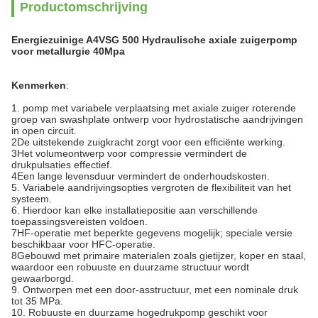
Productomschrijving
Energiezuinige A4VSG 500 Hydraulische axiale zuigerpomp
voor metallurgie 40Mpa
Kenmerken
:
1. pomp met variabele verplaatsing met axiale zuiger roterende
groep van swashplate ontwerp voor hydrostatische aandrijvingen
in open circuit.
2De uitstekende zuigkracht zorgt voor een efficiënte werking.
3Het volumeontwerp voor compressie vermindert de
drukpulsaties effectief.
4Een lange levensduur vermindert de onderhoudskosten.
5. Variabele aandrijvingsopties vergroten de flexibiliteit van het
systeem.
6. Hierdoor kan elke installatiepositie aan verschillende
toepassingsvereisten voldoen.
7HF-operatie met beperkte gegevens mogelijk; speciale versie
beschikbaar voor HFC-operatie.
8Gebouwd met primaire materialen zoals gietijzer, koper en staal,
waardoor een robuuste en duurzame structuur wordt
gewaarborgd.
9. Ontworpen met een door-asstructuur, met een nominale druk
tot 35 MPa.
10. Robuuste en duurzame hogedrukpomp geschikt voor