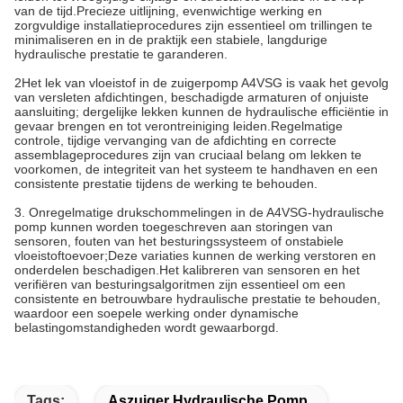
van de tijd.Precieze uitlijning, evenwichtige werking en
zorgvuldige installatieprocedures zijn essentieel om trillingen te
minimaliseren en in de praktijk een stabiele, langdurige
hydraulische prestatie te garanderen.
2Het lek van vloeistof in de zuigerpomp A4VSG is vaak het gevolg
van versleten afdichtingen, beschadigde armaturen of onjuiste
aansluiting; dergelijke lekken kunnen de hydraulische efficiëntie in
gevaar brengen en tot verontreiniging leiden.Regelmatige
controle, tijdige vervanging van de afdichting en correcte
assemblageprocedures zijn van cruciaal belang om lekken te
voorkomen, de integriteit van het systeem te handhaven en een
consistente prestatie tijdens de werking te behouden.
3. Onregelmatige drukschommelingen in de A4VSG-hydraulische
pomp kunnen worden toegeschreven aan storingen van
sensoren, fouten van het besturingssysteem of onstabiele
vloeistoftoevoer;Deze variaties kunnen de werking verstoren en
onderdelen beschadigen.Het kalibreren van sensoren en het
verifiëren van besturingsalgoritmen zijn essentieel om een
consistente en betrouwbare hydraulische prestatie te behouden,
waardoor een soepele werking onder dynamische
belastingomstandigheden wordt gewaarborgd.
Tags:
Aszuiger Hydraulische Pomp