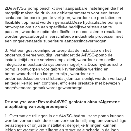
2De A4VSG pomp beschikt over aanpasbare instellingen die het
mogelijk maken de druk- en debietparameters voor een breed
scala aan toepassingen te verfijnen, waardoor de prestaties en
flexibiliteit op maat worden gemaakt;Deze hydraulische pomp is
ontworpen om zich aan specifieke bedrijfsvereisten aan te
passen., waardoor optimale efficiëntie en consistente resultaten
worden gewaarborgd in verschillende industriële processen met
een ongeëvenaarde superieure aanpassingsvermogen.
3. Met een gestroomlijnd ontwerp dat de installatie en het
onderhoud vereenvoudigt, vermindert de A4VSG-pomp de
installatietijd en de servicecomplexiteit, waardoor een snelle
integratie in bestaande systemen mogelijk is;Deze hydraulische
pomp is ontworpen voor gebruiksvriendelijke werking en
betrouwbaarheid op lange termijn., waardoor de
onderhoudskosten en stilstandstijden aanzienlijk worden verlaagd
en tegelijkertijd een continue, efficiënte prestatie met bewezen
ongeëvenaard gemak wordt gewaarborgd.
De analyse voor Rexroth
A4VSG gesloten circuit
Algemene
uitsplitsing van zuigerpompen
:
1. Overmatige trillingen in de A4VSG-hydraulische pomp kunnen
worden veroorzaakt door een verkeerde uitlijning, onevenwichtige
belastingen of onjuiste installatie; dergelijke trillingen kunnen
leiden tot vroegtijdige slijtage en structurele schade in de loop