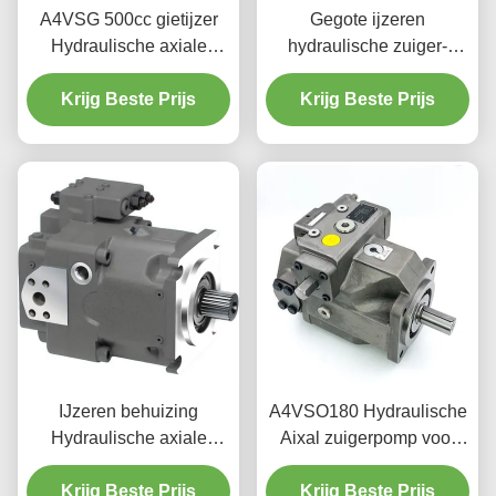
A4VSG 500cc gietijzer
Gegote ijzeren
Hydraulische axiale
hydraulische zuiger-
zuigerpomp voor
axiale pomp
tunnelboormachine
Krijg Beste Prijs
Krijg Beste Prijs
Fluorpolymer
350bar
afdichtingen voor
mijnbouwapparatuur
IJzeren behuizing
A4VSO180 Hydraulische
Hydraulische axiale
Aixal zuigerpomp voor
zuigerpomp 145 Cc/Rev
smeedpers 324 L/min 350
Lage geluid A11V(L) O
Krijg Beste Prijs
Krijg Beste Prijs
bar