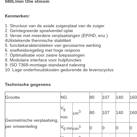
580L/min Olie stroom
Kenmerken:
1. Structuur van de axiale zuigerplaat van de zuiger
2. Geïntegreerde spoelventiel optie
3. Versie met meerdere verplaatsingen (EP/HD, enz.)
4Uitstekende thermische stabiliteit
5. functiekarakteristieken van geruisarme werking
6. snelheidsregeling met hoge respons
7. Optimalisatie voor zware toepassingen
8. Modulaire interface voor hulpfuncties
9. ISO 7368-montage-standaard naleving
10. Lage onderhoudskosten gedurende de levenscyclus
Technische gegevens
Grootte
NG
80
107
140
160
V
g
3
80
107
140
160
cm
max
Geometrische verplaatsing,
per omwenteling
V
3
0
0
0
0
cm
g min