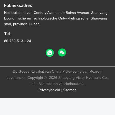
Fabrieksadres
Het kruispunt van Century Avenue en Baima Avenue, Shaoyang
Economische en Technologische Ontwikkelingszone, Shaoyang
stad, provincie Hunan
Tel.
86-739-5131124
De Goede Kwaliteit van China Pistonpomp van Rexroth
Leverancier. Copyright © -2026 Shaoyang Victor Hydraulic Co.,
Ltd. . Alle rechten voorbehoudena.
Privacybeleid
|
Sitemap