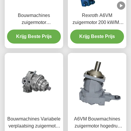
Bouwmachines
Rexroth A6VM
zuigermotor
zuigermotor 200 kW/M3
Corrosiebestendige Axial
Axial Hydraulische motor
A6VE motor 160 cc/rv
Krijg Beste Prijs
voor bouwmachines
Krijg Beste Prijs
Bouwmachines Variabele
A6VM Bouwmachines
verplaatsing zuigermotor
zuigermotor hogedruk