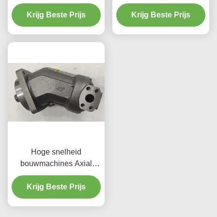
107cc Verplaatsing
voor zwaar gebruik
Krijg Beste Prijs
roterende boor
Krijg Beste Prijs
Hoge snelheid
bouwmachines Axial
zuigermotor A2FM 5500
Krijg Beste Prijs
RPM