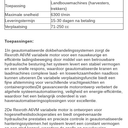
Landbouwmachines (harvesters,
Toepassing
trekkers)
Maximale snelheid
6300 t/min
Leveringstermijn
15-30 dagen na betaling
Verplaatsing
71-250 cc
Toepassingen:
1In geautomatiseerde dokbehandelingssystemen zorgt de
Rexroth A6VM variabele motor voor een nauwkeurige en
efficiënte ladingsbeweging door middel van een betrouwbare
hydraulische besturing.het systeem levert een stabiel vermogen
en een snelle respons, waardoor geautomatiseerde kranen en
laadmachines complexe laad- en loswerkzaamheden naadloos
kunnen uitvoeren.De variabele verplaatsingsfunctie biedt een
fijne afstemming voor verschillende vrachtgewichten en
containergroottesDit geavanceerde motorontwerp verbetert de
algehele systeemautomatisering, veiligheid en energie-efficiëntie,
waardoor het een belangrijk onderdeel is van
havenautomatiseringsoplossingen voor excellentie.
2De Rexroth A6VM variabele motor is ontworpen voor
hogesnelheidsdockoperaties en biedt ongeëvenaarde
hydraulische prestaties en precieze controle in geautomatiseerde
hanteringssystemen.het systeem levert een constant vermogen