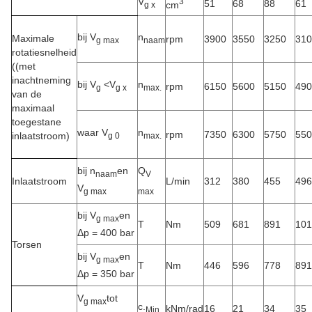
V
3
51
68
88
61
cm
g x
bij V
n
Maximale
rpm
3900
3550
3250
310
g max
naam
rotatiesnelheid
((met
inachtneming
bij V
<
V
n
rpm
6150
5600
5150
490
g
g x
max.
van de
maximaal
toegestane
waar V
n
rpm
7350
6300
5750
550
inlaatstroom)
g 0
max.
bij n
en
Q
naam
V
Inlaatstroom
L/min
312
380
455
496
V
g max
max
bij V
en
g max
T
Nm
509
681
891
101
Δp = 400 bar
Torsen
bij V
en
g max
T
Nm
446
596
778
891
Δp = 350 bar
V
tot
g max
c.
kNm/rad
16
21
34
35
Min.