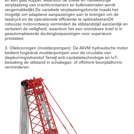
en een glad koppel, waardoor de snelle en nauwkeurige
verplaatsing van vrachtcontainers en bulkmaterialen wordt
vergemakkelijkt.De variabele verplaatsingsfunctie maakt het
mogelijk om adaptieve aanpassingen aan te brengen om de
laadcycli en de operationele efficiëntie te optimaliserenDit
robuuste motorontwerp vermindert de stilstandstijd aanzienlijk en
verbetert de veiligheid, waardoor het een onmisbare troef is in
geautomatiseerde dockingtoepassingen voor superieure
prestaties.
3. Oliebooringen (modderpompen): De A6VM hydraulische motor
bedient hogedruk modderpompen voor de circulatie van
diepborringsvloeistof.Terwijl anti-cavitatietechnologie en IoT-
bewaking de stilstand in schaliegas- of offshore-boorplatforms
verminderen.