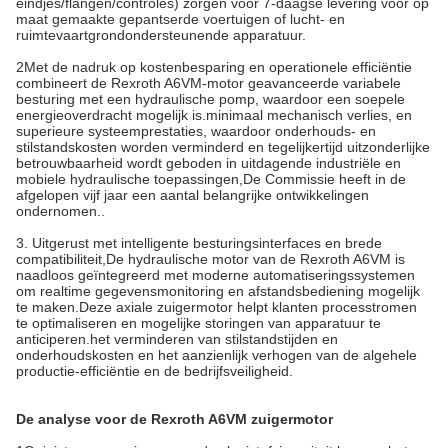
eindjes/flangen/controles) zorgen voor 7-daagse levering voor op
maat gemaakte gepantserde voertuigen of lucht- en
ruimtevaartgrondondersteunende apparatuur.
2Met de nadruk op kostenbesparing en operationele efficiëntie
combineert de Rexroth A6VM-motor geavanceerde variabele
besturing met een hydraulische pomp, waardoor een soepele
energieoverdracht mogelijk is.minimaal mechanisch verlies, en
superieure systeemprestaties, waardoor onderhouds- en
stilstandskosten worden verminderd en tegelijkertijd uitzonderlijke
betrouwbaarheid wordt geboden in uitdagende industriële en
mobiele hydraulische toepassingen,De Commissie heeft in de
afgelopen vijf jaar een aantal belangrijke ontwikkelingen
ondernomen..
3. Uitgerust met intelligente besturingsinterfaces en brede
compatibiliteit,De hydraulische motor van de Rexroth A6VM is
naadloos geïntegreerd met moderne automatiseringssystemen
om realtime gegevensmonitoring en afstandsbediening mogelijk
te maken.Deze axiale zuigermotor helpt klanten processtromen
te optimaliseren en mogelijke storingen van apparatuur te
anticiperen.het verminderen van stilstandstijden en
onderhoudskosten en het aanzienlijk verhogen van de algehele
productie-efficiëntie en de bedrijfsveiligheid.
De analyse voor de Rexroth A6VM zuigermotor