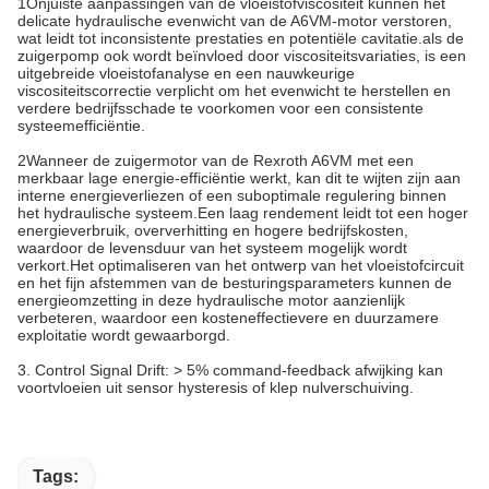
1Onjuiste aanpassingen van de vloeistofviscositeit kunnen het
delicate hydraulische evenwicht van de A6VM-motor verstoren,
wat leidt tot inconsistente prestaties en potentiële cavitatie.als de
zuigerpomp ook wordt beïnvloed door viscositeitsvariaties, is een
uitgebreide vloeistofanalyse en een nauwkeurige
viscositeitscorrectie verplicht om het evenwicht te herstellen en
verdere bedrijfsschade te voorkomen voor een consistente
systeemefficiëntie.
2Wanneer de zuigermotor van de Rexroth A6VM met een
merkbaar lage energie-efficiëntie werkt, kan dit te wijten zijn aan
interne energieverliezen of een suboptimale regulering binnen
het hydraulische systeem.Een laag rendement leidt tot een hoger
energieverbruik, oververhitting en hogere bedrijfskosten,
waardoor de levensduur van het systeem mogelijk wordt
verkort.Het optimaliseren van het ontwerp van het vloeistofcircuit
en het fijn afstemmen van de besturingsparameters kunnen de
energieomzetting in deze hydraulische motor aanzienlijk
verbeteren, waardoor een kosteneffectievere en duurzamere
exploitatie wordt gewaarborgd.
3. Control Signal Drift: > 5% command-feedback afwijking kan
voortvloeien uit sensor hysteresis of klep nulverschuiving.
Tags: