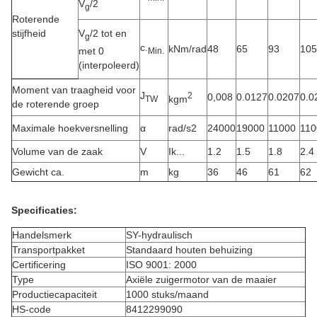
V
/2
g
Roterende
stijfheid
V
/2 tot en
g
c.
kNm/rad
48
65
93
105
met 0
Min.
(interpoleerd)
Moment van traagheid voor
J
2
0,008
0.0127
0.0207
0.0
kgm
TW
de roterende groep
Maximale hoekversnelling
α
rad/s2
24000
19000
11000
110
Volume van de zaak
V
Ik...
1.2
1.5
1.8
2.4
Gewicht ca.
m
kg
36
46
61
62
Specificaties:
Handelsmerk
SY-hydraulisch
Transportpakket
Standaard houten behuizing
Certificering
ISO 9001: 2000
Type
Axiële zuigermotor van de maaier
Productiecapaciteit
1000 stuks/maand
HS-code
8412299090