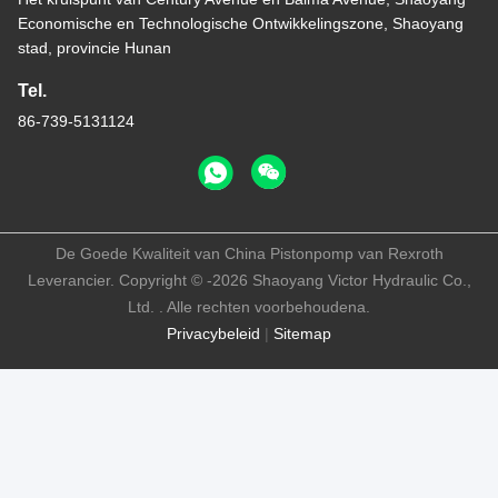
Economische en Technologische Ontwikkelingszone, Shaoyang
stad, provincie Hunan
Tel.
86-739-5131124
De Goede Kwaliteit van China Pistonpomp van Rexroth
Leverancier. Copyright © -2026 Shaoyang Victor Hydraulic Co.,
Ltd. . Alle rechten voorbehoudena.
Privacybeleid
|
Sitemap