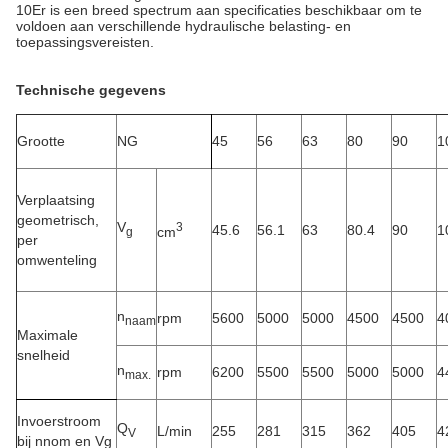
10Er is een breed spectrum aan specificaties beschikbaar om te
voldoen aan verschillende hydraulische belasting- en
toepassingsvereisten.
Technische gegevens
Grootte
NG
45
56
63
80
90
1
Verplaatsing
geometrisch,
V
3
45.6
56.1
63
80.4
90
1
cm
g
per
omwenteling
n
rpm
5600
5000
5000
4500
4500
4
naam
Maximale
snelheid
n
rpm
6200
5500
5500
5000
5000
4
max.
Invoerstroom
Q
L/min
255
281
315
362
405
4
V
bij nnom en Vg