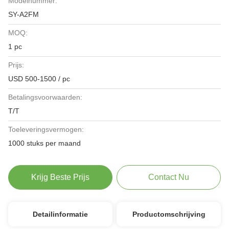
Modelnummer:
SY-A2FM
MOQ:
1 pc
Prijs:
USD 500-1500 / pc
Betalingsvoorwaarden:
T/T
Toeleveringsvermogen:
1000 stuks per maand
Krijg Beste Prijs
Contact Nu
Detailinformatie
Productomschrijving