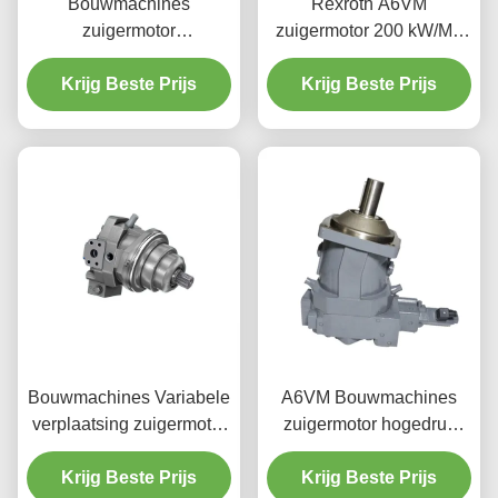
Bouwmachines
Rexroth A6VM
zuigermotor
zuigermotor 200 kW/M3
Corrosiebestendige Axial
Axial Hydraulische motor
A6VE motor 160 cc/rv
Krijg Beste Prijs
voor bouwmachines
Krijg Beste Prijs
Bouwmachines Variabele
A6VM Bouwmachines
verplaatsing zuigermotor
zuigermotor hogedruk
107cc Verplaatsing
voor zwaar gebruik
Krijg Beste Prijs
roterende boor
Krijg Beste Prijs