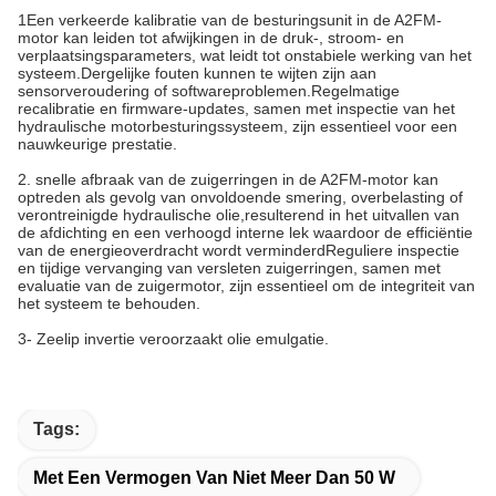
1Een verkeerde kalibratie van de besturingsunit in de A2FM-
motor kan leiden tot afwijkingen in de druk-, stroom- en
verplaatsingsparameters, wat leidt tot onstabiele werking van het
systeem.Dergelijke fouten kunnen te wijten zijn aan
sensorveroudering of softwareproblemen.Regelmatige
recalibratie en firmware-updates, samen met inspectie van het
hydraulische motorbesturingssysteem, zijn essentieel voor een
nauwkeurige prestatie.
2. snelle afbraak van de zuigerringen in de A2FM-motor kan
optreden als gevolg van onvoldoende smering, overbelasting of
verontreinigde hydraulische olie,resulterend in het uitvallen van
de afdichting en een verhoogd interne lek waardoor de efficiëntie
van de energieoverdracht wordt verminderdReguliere inspectie
en tijdige vervanging van versleten zuigerringen, samen met
evaluatie van de zuigermotor, zijn essentieel om de integriteit van
het systeem te behouden.
3- Zeelip invertie veroorzaakt olie emulgatie.
Tags:
Met Een Vermogen Van Niet Meer Dan 50 W