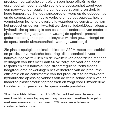
precieze hydraulische controle en een hoge efficiëntie die
essentieel zijn voor stabiele spuitgietprocessen.het zorgt voor
een nauwkeurige regulering van de doorstroming en druk bij
hoge temperatuurHet geavanceerde ontwerp op de gebogen as
en de compacte constructie verbeteren de betrouwbaarheid en
verminderen het energieverbruik, waardoor de consistentie van
het product en de vormkwaliteit worden verbeterd.Deze robuuste
hydraulische oplossing is een essentieel onderdeel van moderne
plasticverwerkingsapparatuur, waarbij de optimale prestaties
gedurende de gehele productiecyclus worden gewaarborgd en
de operationele uitmuntendheid wordt gewaarborgd.
2In plastic spuitgietapplicaties biedt de A2FM-motor een stabiele
en precieze hydraulische besturing, die essentieel is voor
nauwkeurige vormvullen en de kwaliteit van onderdelen.met een
vermogen van niet meer dan 50 W, zorgt het voor een snelle
respons en een nauwkeurige stroomregulatie, zelfs tijdens
hoogfrequente bewerkingen.het verbeteren van de productie-
efficiëntie en de consistentie van het productDeze betrouwbare
hydraulische oplossing voldoet aan de veeleisende eisen van de
moderne plasticproductieprocessen en zorgt voor uitzonderlijke
kwaliteit en ongeëvenaarde operationele prestaties.
3Een krachtdichtheid van 1,2 kW/kg voldoet aan de eisen van
een krachtige aandrijving en zorgt voor een snelheidsregeling
met een nauwkeurigheid van ± 2% voor verschillende
containerbelastingen.