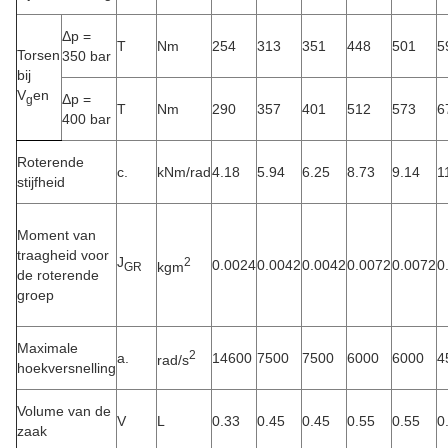
Δp =
T
Nm
254
313
351
448
501
5
Torsen
350 bar
bij
V
en
Δp =
g
T
Nm
290
357
401
512
573
6
400 bar
Roterende
c.
kNm/rad
4.18
5.94
6.25
8.73
9.14
1
stijfheid
Moment van
traagheid voor
J
2
0.0024
0.0042
0.0042
0.0072
0.0072
0
kgm
GR
de roterende
groep
Maximale
2
a.
14600
7500
7500
6000
6000
4
rad/s
hoekversnelling
Volume van de
V
L
0.33
0.45
0.45
0.55
0.55
0
zaak