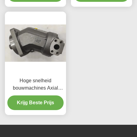
Hoge snelheid
bouwmachines Axial
zuigermotor A2FM 5500
Krijg Beste Prijs
RPM