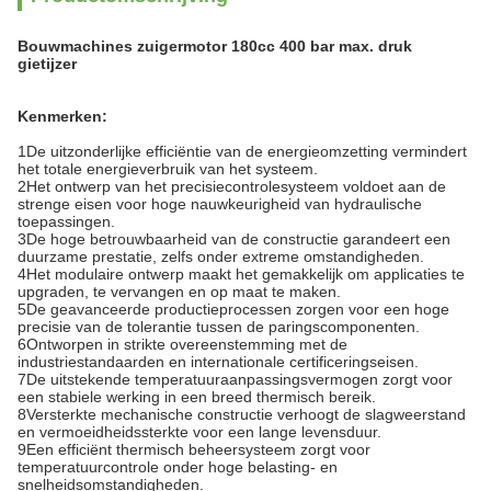
Bouwmachines zuigermotor 180cc 400 bar max. druk
gietijzer
Kenmerken:
1De uitzonderlijke efficiëntie van de energieomzetting vermindert
het totale energieverbruik van het systeem.
2Het ontwerp van het precisiecontrolesysteem voldoet aan de
strenge eisen voor hoge nauwkeurigheid van hydraulische
toepassingen.
3De hoge betrouwbaarheid van de constructie garandeert een
duurzame prestatie, zelfs onder extreme omstandigheden.
4Het modulaire ontwerp maakt het gemakkelijk om applicaties te
upgraden, te vervangen en op maat te maken.
5De geavanceerde productieprocessen zorgen voor een hoge
precisie van de tolerantie tussen de paringscomponenten.
6Ontworpen in strikte overeenstemming met de
industriestandaarden en internationale certificeringseisen.
7De uitstekende temperatuuraanpassingsvermogen zorgt voor
een stabiele werking in een breed thermisch bereik.
8Versterkte mechanische constructie verhoogt de slagweerstand
en vermoeidheidssterkte voor een lange levensduur.
9Een efficiënt thermisch beheersysteem zorgt voor
temperatuurcontrole onder hoge belasting- en
snelheidsomstandigheden.