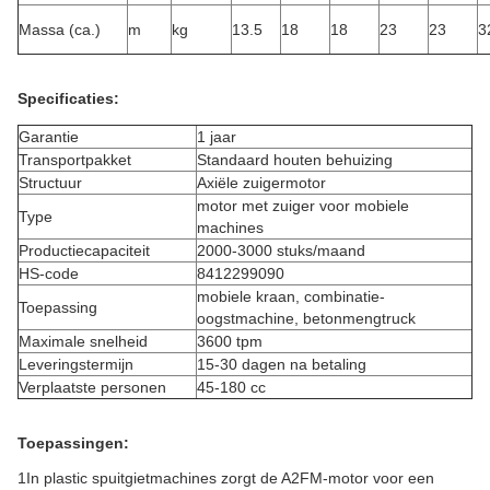
Massa (ca.)
m
kg
13.5
18
18
23
23
3
Specificaties:
Garantie
1 jaar
Transportpakket
Standaard houten behuizing
Structuur
Axiële zuigermotor
motor met zuiger voor mobiele
Type
machines
Productiecapaciteit
2000-3000 stuks/maand
HS-code
8412299090
mobiele kraan, combinatie-
Toepassing
oogstmachine, betonmengtruck
Maximale snelheid
3600 tpm
Leveringstermijn
15-30 dagen na betaling
Verplaatste personen
45-180 cc
Toepassingen:
1In plastic spuitgietmachines zorgt de A2FM-motor voor een