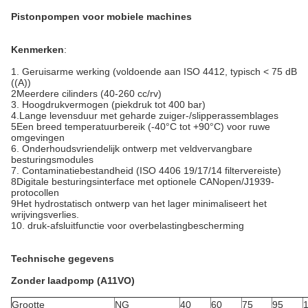
Pistonpompen voor mobiele machines
Kenmerken
:
1. Geruisarme werking (voldoende aan ISO 4412, typisch < 75 dB
((A))
2Meerdere cilinders (40-260 cc/rv)
3. Hoogdrukvermogen (piekdruk tot 400 bar)
4.Lange levensduur met geharde zuiger-/slipperassemblages
5Een breed temperatuurbereik (-40°C tot +90°C) voor ruwe
omgevingen
6. Onderhoudsvriendelijk ontwerp met veldvervangbare
besturingsmodules
7. Contaminatiebestandheid (ISO 4406 19/17/14 filtervereiste)
8Digitale besturingsinterface met optionele CANopen/J1939-
protocollen
9Het hydrostatisch ontwerp van het lager minimaliseert het
wrijvingsverlies.
10. druk-afsluitfunctie voor overbelastingbescherming
Technische gegevens
Zonder laadpomp (A11VO)
Grootte
NG
40
60
75
95