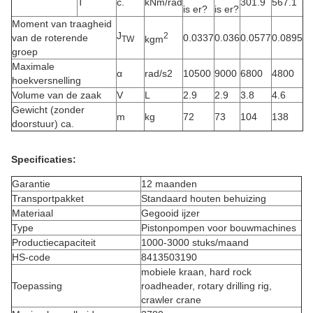
T
c.
kNm/rad
301.9
567.1
is er?
is er?
Moment van traagheid
J
2
van de roterende
0.0337
0.036
0.0577
0.0895
kgm
TW
groep
Maximale
α
rad/s2
10500
9000
6800
4800
hoekversnelling
Volume van de zaak
V
L
2.9
2.9
3.8
4.6
Gewicht (zonder
m
kg
72
73
104
138
doorstuur) ca.
Specificaties:
Garantie
12 maanden
Transportpakket
Standaard houten behuizing
Materiaal
Gegooid ijzer
Type
Pistonpompen voor bouwmachines
Productiecapaciteit
1000-3000 stuks/maand
HS-code
8413503190
mobiele kraan, hard rock
Toepassing
roadheader, rotary drilling rig,
crawler crane