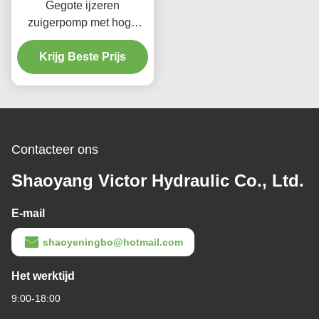
Gegote ijzeren
zuigerpomp met hoge
druk 400 bar Rexroth
A4VG-pomp voor
Krijg Beste Prijs
mijnbouwapparatuur
Contacteer ons
Shaoyang Victor Hydraulic Co., Ltd.
E-mail
shaoyeningbo@hotmail.com
Het werktijd
9:00-18:00