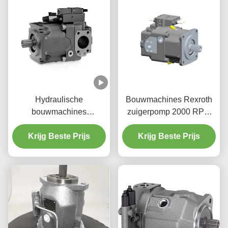
Hydraulische
Bouwmachines Rexroth
bouwmachines
zuigerpomp 2000 RPM
zuigerpomp 350 bar
Zware hydraulische
Krijg Beste Prijs
variabele axiale
Krijg Beste Prijs
apparatuur
zuigerpomp