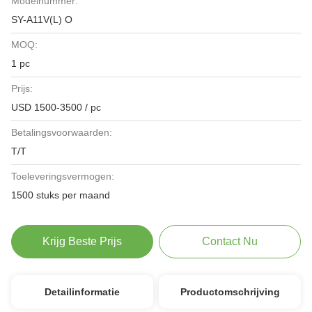
Modelnummer:
SY-A11V(L) O
MOQ:
1 pc
Prijs:
USD 1500-3500 / pc
Betalingsvoorwaarden:
T/T
Toeleveringsvermogen:
1500 stuks per maand
Krijg Beste Prijs
Contact Nu
Detailinformatie
Productomschrijving