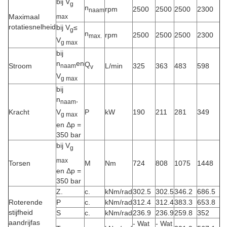
bij V
g
n
rpm
2500
2500
2500
2300
naam
Maximaal
max
rotatiesnelheid
bij V
≤
g
n
rpm
2500
2500
2500
2300
max.
V
g max
bij
n
en
Q
Stroom
L/min
325
363
483
598
naam
v
V
g max
bij
n
,
naam
V
Kracht
P
kW
190
211
281
349
g max
en Δp =
350 bar
bij V
g
max
Torsen
M
Nm
724
808
1075
1448
en Δp =
350 bar
Z.
c.
kNm/rad
302.5
302.5
346.2
686.5
Roterende
P
c.
kNm/rad
312.4
312.4
383.3
653.8
stijfheid
S
c.
kNm/rad
236.9
236.9
259.8
352
aandrijfas
- Wat
- Wat