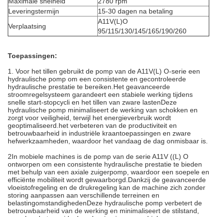
Maximale snelheid
2780 rpm
Leveringstermijn
15-30 dagen na betaling
A11V(L)O
Verplaatsing
95/115/130/145/165/190/260
Toepassingen:
1. Voor het tillen gebruikt de pomp van de A11V(L) O-serie een
hydraulische pomp om een consistente en gecontroleerde
hydraulische prestatie te bereiken.Het geavanceerde
stroomregelsysteem garandeert een stabiele werking tijdens
snelle start-stopcycli en het tillen van zware lastenDeze
hydraulische pomp minimaliseert de werking van schokken en
zorgt voor veiligheid, terwijl het energieverbruik wordt
geoptimaliseerd.het verbeteren van de productiviteit en
betrouwbaarheid in industriële kraantoepassingen en zware
hefwerkzaamheden, waardoor het vandaag de dag onmisbaar is.
2In mobiele machines is de pomp van de serie A11V ((L) O
ontworpen om een consistente hydraulische prestatie te bieden
met behulp van een axiale zuigerpomp, waardoor een soepele en
efficiënte mobiliteit wordt gewaarborgd.Dankzij de geavanceerde
vloeistofregeling en de drukregeling kan de machine zich zonder
storing aanpassen aan verschillende terreinen en
belastingomstandighedenDeze hydraulische pomp verbetert de
betrouwbaarheid van de werking en minimaliseert de stilstand,