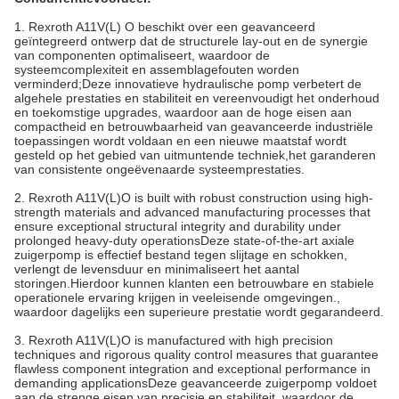
1. Rexroth A11V(L) O beschikt over een geavanceerd
geïntegreerd ontwerp dat de structurele lay-out en de synergie
van componenten optimaliseert, waardoor de
systeemcomplexiteit en assemblagefouten worden
verminderd;Deze innovatieve hydraulische pomp verbetert de
algehele prestaties en stabiliteit en vereenvoudigt het onderhoud
en toekomstige upgrades, waardoor aan de hoge eisen aan
compactheid en betrouwbaarheid van geavanceerde industriële
toepassingen wordt voldaan en een nieuwe maatstaf wordt
gesteld op het gebied van uitmuntende techniek,het garanderen
van consistente ongeëvenaarde systeemprestaties.
2. Rexroth A11V(L)O is built with robust construction using high-
strength materials and advanced manufacturing processes that
ensure exceptional structural integrity and durability under
prolonged heavy-duty operationsDeze state-of-the-art axiale
zuigerpomp is effectief bestand tegen slijtage en schokken,
verlengt de levensduur en minimaliseert het aantal
storingen.Hierdoor kunnen klanten een betrouwbare en stabiele
operationele ervaring krijgen in veeleisende omgevingen.,
waardoor dagelijks een superieure prestatie wordt gegarandeerd.
3. Rexroth A11V(L)O is manufactured with high precision
techniques and rigorous quality control measures that guarantee
flawless component integration and exceptional performance in
demanding applicationsDeze geavanceerde zuigerpomp voldoet
aan de strenge eisen van precisie en stabiliteit, waardoor de