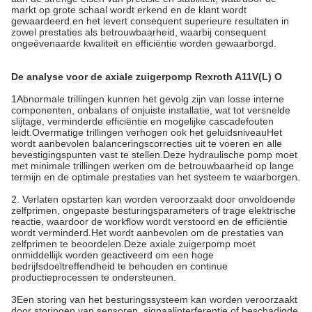
markt op grote schaal wordt erkend en de klant wordt
gewaardeerd.en het levert consequent superieure resultaten in
zowel prestaties als betrouwbaarheid, waarbij consequent
ongeëvenaarde kwaliteit en efficiëntie worden gewaarborgd.
De analyse voor de axiale zuigerpomp Rexroth A11V(L) O
1Abnormale trillingen kunnen het gevolg zijn van losse interne
componenten, onbalans of onjuiste installatie, wat tot versnelde
slijtage, verminderde efficiëntie en mogelijke cascadefouten
leidt.Overmatige trillingen verhogen ook het geluidsniveauHet
wordt aanbevolen balanceringscorrecties uit te voeren en alle
bevestigingspunten vast te stellen.Deze hydraulische pomp moet
met minimale trillingen werken om de betrouwbaarheid op lange
termijn en de optimale prestaties van het systeem te waarborgen.
2. Verlaten opstarten kan worden veroorzaakt door onvoldoende
zelfprimen, ongepaste besturingsparameters of trage elektrische
reactie, waardoor de workflow wordt verstoord en de efficiëntie
wordt verminderd.Het wordt aanbevolen om de prestaties van
zelfprimen te beoordelen.Deze axiale zuigerpomp moet
onmiddellijk worden geactiveerd om een hoge
bedrijfsdoeltreffendheid te behouden en continue
productieprocessen te ondersteunen.
3Een storing van het besturingssysteem kan worden veroorzaakt
door storingen van sensoren, signaalinterferentie of beschadigde