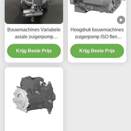
Bouwmachines Variabele
Hoogdruk bouwmachines
axiale zuigerpomp
zuigerpomp ISO flens
geringe ruisontwerp
3300 RPM 350 bar
Krijg Beste Prijs
Krijg Beste Prijs