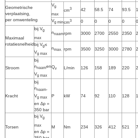
V
g
Geometrische
3
42
58.5
74
93.5
cm
verplaatsing,
max
per omwenteling
V
3
0
0
0
0
cm
g min
bij V
g
n
rpm
3000
2700
2550
2350
naam
Maximaal
max
rotatiesnelheid
bij V
≤
g
n
rpm
3500
3250
3000
2780
max.
V
g max
bij
n
en
Q
Stroom
L/min
126
158
189
220
naam
v
V
g max
bij
n
,
naam
V
Kracht
P
kW
74
92
110
128
g max
en Δp =
350 bar
bij V
g
max
Torsen
M
Nm
234
326
412
521
en Δp =
350 bar