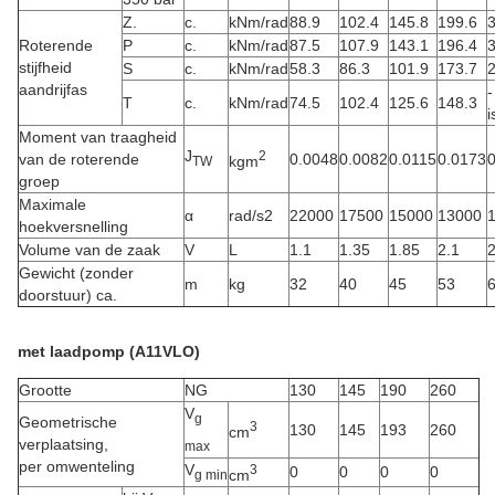
Z.
c.
kNm/rad
88.9
102.4
145.8
199.6
Roterende
P
c.
kNm/rad
87.5
107.9
143.1
196.4
stijfheid
S
c.
kNm/rad
58.3
86.3
101.9
173.7
aandrijfas
-
T
c.
kNm/rad
74.5
102.4
125.6
148.3
i
Moment van traagheid
J
2
van de roterende
0.0048
0.0082
0.0115
0.0173
kgm
TW
groep
Maximale
α
rad/s2
22000
17500
15000
13000
hoekversnelling
Volume van de zaak
V
L
1.1
1.35
1.85
2.1
2
Gewicht (zonder
m
kg
32
40
45
53
doorstuur) ca.
met laadpomp (A11VLO)
Grootte
NG
130
145
190
260
V
g
Geometrische
3
130
145
193
260
cm
verplaatsing,
max
per omwenteling
V
3
0
0
0
0
cm
g min